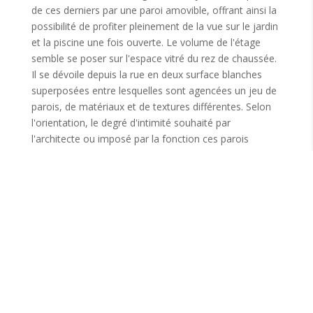
de ces derniers par une paroi amovible, offrant ainsi la
possibilité de profiter pleinement de la vue sur le jardin
et la piscine une fois ouverte. Le volume de l'étage
semble se poser sur l'espace vitré du rez de chaussée.
Il se dévoile depuis la rue en deux surface blanches
superposées entre lesquelles sont agencées un jeu de
parois, de matériaux et de textures différentes. Selon
l'orientation, le degré d'intimité souhaité par
l'architecte ou imposé par la fonction ces parois
prennent des épaisseurs et une porosité différente.
Ainsi, sur le côté ouest des brises soleils sont installés
au niveau de la chambre parents afin de la protéger du
soleil de l'après-midi et des regards indiscrets. Les
parois revêtues de marbre Khadhel contrastent par
leur texture et leur couleur avec la transparence des
baies vitrées et la blancheur des panneaux maçonnés,
créant ainsi un jeu visuel saisissant. La maison O,
incarne l’âme de la famille qui l'habite : unie,
chaleureuse et accueillante. Ceci se manifeste